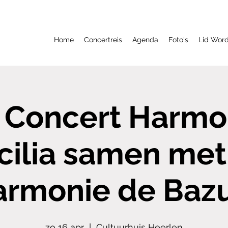
Home
Concertreis
Agenda
Foto's
Lid Wor
 Concert Harmon
cilia samen met 
rmonie de Baz
zo 16 apr
  |  
Cultuurhuis Heerlen