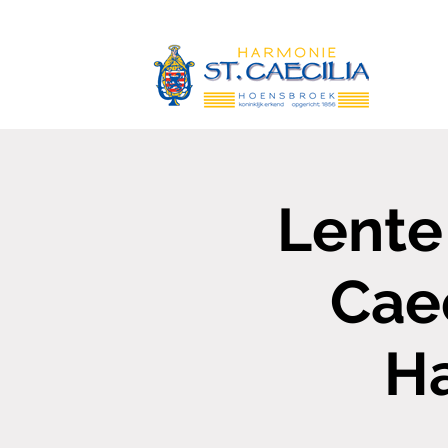
Lente
Cae
Ha