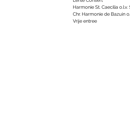
Lente Consert
Harmonie St. Caecilia o.l.v. 
Chr. Harmonie de Bazuin o.l
Vrije entree