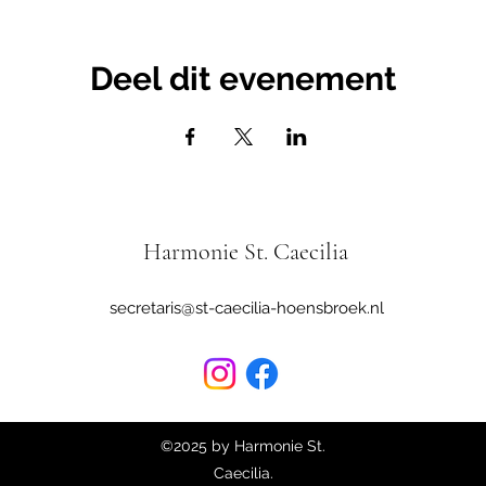
Deel dit evenement
Harmonie St. Caecilia
secretaris@st-caecilia-hoensbroek.nl
©2025
by Harmonie St.
Caecilia.