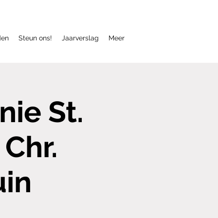
den
Steun ons!
Jaarverslag
Meer
ie St.
Chr.
uin