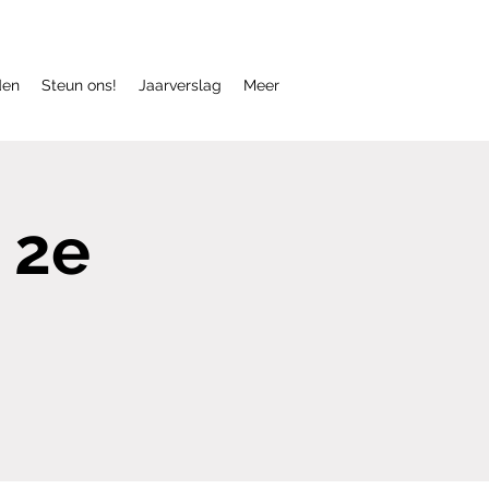
den
Steun ons!
Jaarverslag
Meer
 2e